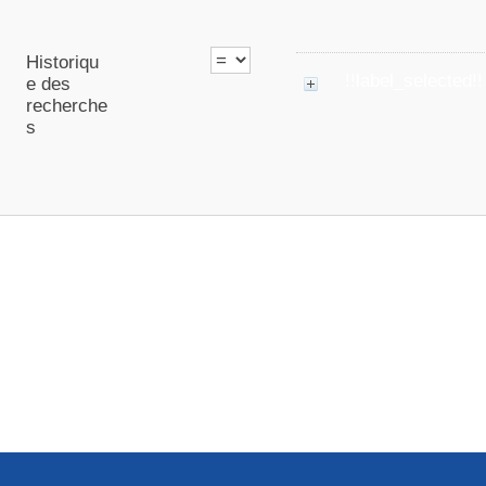
Historiqu
!!label_selected!!
e des
recherche
s