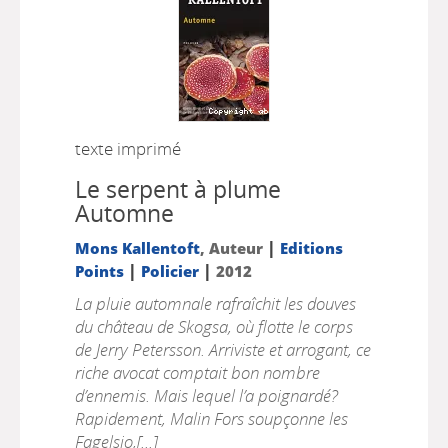
texte imprimé
Le serpent à plume
Automne
|
Mons Kallentoft
, Auteur
Editions
|
|
Points
Policier
2012
La pluie automnale rafraîchit les douves
du château de Skogsa, où flotte le corps
de Jerry Petersson. Arriviste et arrogant, ce
riche avocat comptait bon nombre
d’ennemis. Mais lequel l’a poignardé?
Rapidement, Malin Fors soupçonne les
Fagelsjo,[...]