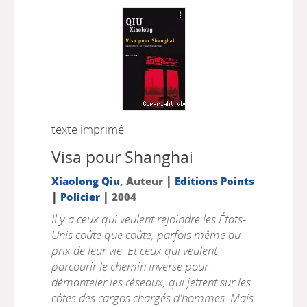
texte imprimé
Visa pour Shanghai
|
Xiaolong Qiu
, Auteur
Editions Points
|
|
Policier
2004
Il y a ceux qui veulent rejoindre les États-
Unis coûte que coûte, parfois même au
prix de leur vie. Et ceux qui veulent
parcourir le chemin inverse pour
démanteler les réseaux, qui jettent sur les
côtes des cargos chargés d'hommes. Mais