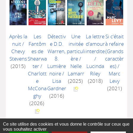
Après la
Les
Détectiv
Une
La lettre
Si c'était
nuit
/
Fantôm
e D.D.
invitée
d'amour
à refaire
Chevy
es de
Warren,
particuli
interdite
(Grands
Stevens
Shearwa
8.
ère
/
/
caractèr
(2015)
ter
/
Lumière
Nelle
Lucinda
es)
/
Charlott
noire
/
Lamarr
Riley
Marc
e
Lisa
(2025)
(2018)
Levy
McCona
Gardner
(2021)
ghy
(2016)
(2026)
Ce site utilise des cookies et vous donne le contrôle sur ceux que
vous souhaitez activer