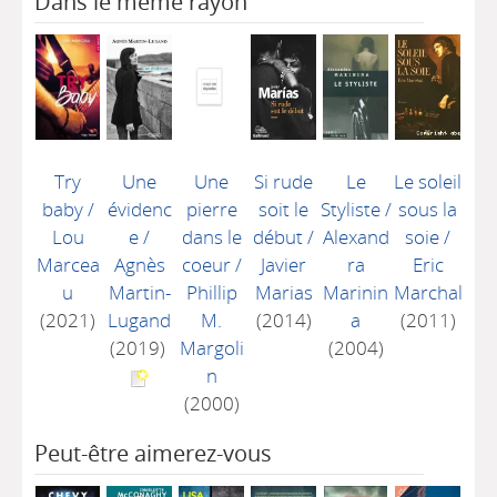
Dans le même rayon
Try
Une
Une
Si rude
Le
Le soleil
baby
/
évidenc
pierre
soit le
Styliste
/
sous la
Lou
e
/
dans le
début
/
Alexand
soie
/
Marcea
Agnès
coeur
/
Javier
ra
Eric
u
Martin-
Phillip
Marias
Marinin
Marchal
(2021)
Lugand
M.
(2014)
a
(2011)
(2019)
Margoli
(2004)
n
(2000)
Peut-être aimerez-vous