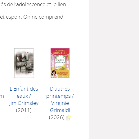
s de l’adolescence et le lien
té et espoir. On ne comprend
L'Enfant des
D'autres
am
eaux
/
printemps
/
Jim Grimsley
Virginie
(2011)
Grimaldi
(2026)