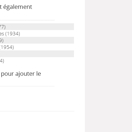
t également
77)
es (1934)
9)
(1954)
4)
r pour ajouter le