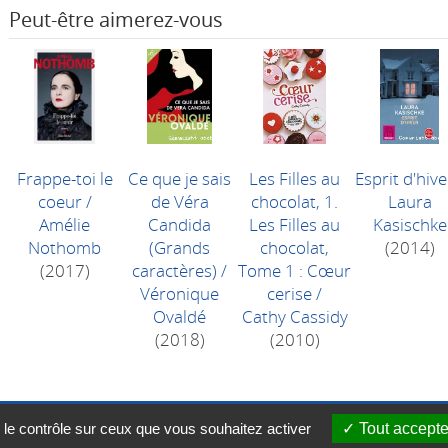
Peut-être aimerez-vous
Frappe-toi le
Ce que je sais
Les Filles au
Esprit d'hive
coeur
/
de Véra
chocolat, 1.
Laura
Amélie
Candida
Les Filles au
Kasischke
Nothomb
(Grands
chocolat,
(2014)
(2017)
caractères)
/
Tome 1 : Cœur
Véronique
cerise
/
Ovaldé
Cathy Cassidy
(2018)
(2010)
 le contrôle sur ceux que vous souhaitez activer
Tout accepte