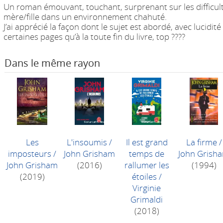
Un roman émouvant, touchant, surprenant sur les difficulté
mère/fille dans un environnement chahuté.
J’ai apprécié la façon dont le sujet est abordé, avec lucidi
certaines pages qu’à la toute fin du livre, top ????
Dans le même rayon
Les
L'insoumis
/
Il est grand
La firme
/
imposteurs
/
John Grisham
temps de
John Grish
John Grisham
(2016)
rallumer les
(1994)
(2019)
étoiles
/
Virginie
Grimaldi
(2018)