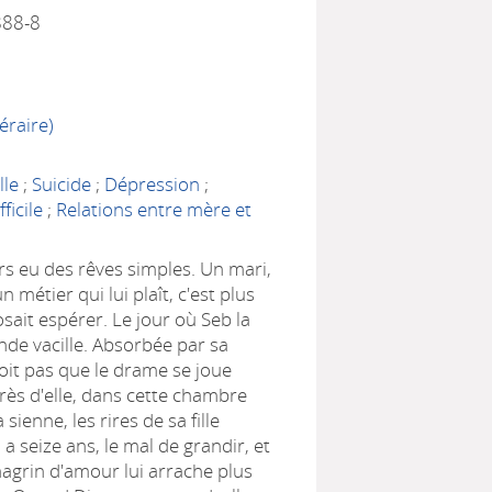
888-8
éraire)
lle
;
Suicide
;
Dépression
;
ficile
;
Relations entre mère et
rs eu des rêves simples. Un mari,
 métier qui lui plaît, c'est plus
osait espérer. Le jour où Seb la
nde vacille. Absorbée par sa
voit pas que le drame se joue
près d'elle, dans cette chambre
a sienne, les rires de sa fille
 a seize ans, le mal de grandir, et
agrin d'amour lui arrache plus