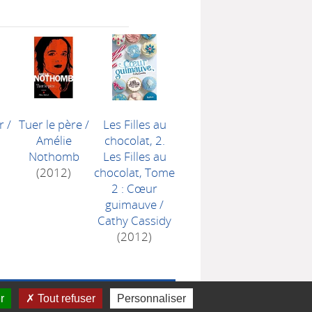
r
/
Tuer le père
/
Les Filles au
Amélie
chocolat, 2.
Nothomb
Les Filles au
(2012)
chocolat, Tome
2 : Cœur
guimauve
/
Cathy Cassidy
(2012)
r
Tout refuser
Personnaliser