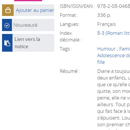
ISBN/ISSN/EAN :
978-2-08-046
Ajouter au panier
Format :
336 p.
Langues:
Français
Nouveauté
Index.
8-3 (Roman litt
Lien vers la
décimale :
notice
Tags :
Humour
;
Fami
Adolescence dif
fille
Résumé :
Diane a toujou
deux enfants, un
que ce qu'elle 
quitte, son mo
peine, elle ne 
ailleurs. Tout 
qui fait face à l
s'épuisent. Lou
son premier ch