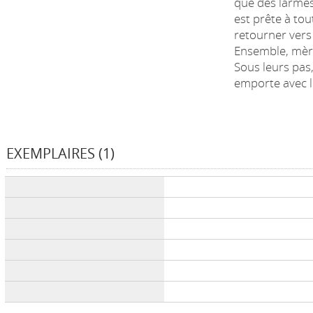
que des larme
est prête à tou
retourner vers 
Ensemble, mère 
Sous leurs pas,
emporte avec lu
EXEMPLAIRES (1)
Liste des exemplaires