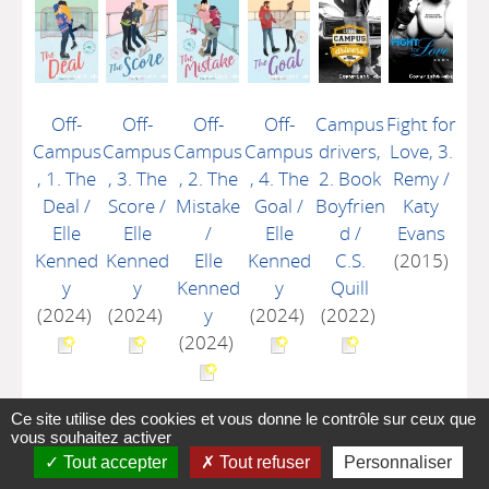
Off-
Off-
Off-
Off-
Campus
Fight for
Campus
Campus
Campus
Campus
drivers,
Love, 3.
, 1. The
, 3. The
, 2. The
, 4. The
2. Book
Remy
/
Deal
/
Score
/
Mistake
Goal
/
Boyfrien
Katy
Elle
Elle
/
Elle
d
/
Evans
Kenned
Kenned
Elle
Kenned
C.S.
(2015)
y
y
Kenned
y
Quill
(2024)
(2024)
y
(2024)
(2022)
(2024)
Ce site utilise des cookies et vous donne le contrôle sur ceux que
vous souhaitez activer
Tout accepter
Tout refuser
Personnaliser
A-
A
A+