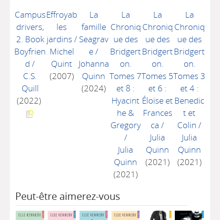
Campus
Effroyab
La
La
La
La
drivers,
les
famille
Chroniq
Chroniq
Chroniq
2. Book
jardins
/
Seagrav
ue des
ue des
ue des
Boyfrien
Michel
e
/
Bridgert
Bridgert
Bridgert
d
/
Quint
Johanna
on.
on.
on.
C.S.
(2007)
Quinn
Tomes 7
Tomes 5
Tomes 3
Quill
(2024)
et 8 :
et 6 :
et 4 :
(2022)
Hyacint
Éloïse et
Benedic
he &
Frances
t et
Gregory
ca
/
Colin
/
/
Julia
Julia
Julia
Quinn
Quinn
Quinn
(2021)
(2021)
(2021)
Peut-être aimerez-vous