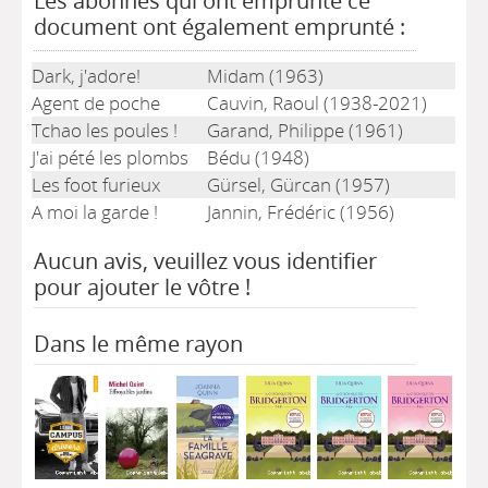
Les abonnés qui ont emprunté ce
document ont également emprunté :
Dark, j'adore!
Midam (1963)
Agent de poche
Cauvin, Raoul (1938-2021)
Tchao les poules !
Garand, Philippe (1961)
J'ai pété les plombs
Bédu (1948)
Les foot furieux
Gürsel, Gürcan (1957)
A moi la garde !
Jannin, Frédéric (1956)
Aucun avis, veuillez vous identifier
pour ajouter le vôtre !
Dans le même rayon