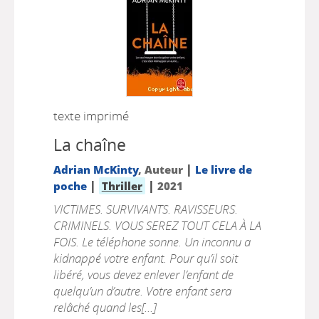
texte imprimé
La chaîne
|
Adrian McKinty
, Auteur
Le livre de
|
|
poche
Thriller
2021
VICTIMES. SURVIVANTS. RAVISSEURS.
CRIMINELS. VOUS SEREZ TOUT CELA À LA
FOIS. Le téléphone sonne. Un inconnu a
kidnappé votre enfant. Pour qu’il soit
libéré, vous devez enlever l’enfant de
quelqu’un d’autre. Votre enfant sera
relâché quand les[...]