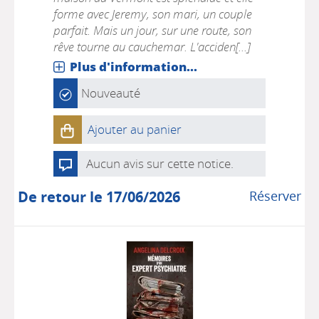
forme avec Jeremy, son mari, un couple
parfait. Mais un jour, sur une route, son
rêve tourne au cauchemar. L'acciden[...]
Plus d'information...
Nouveauté
Ajouter au panier
Aucun avis sur cette notice.
De retour le 17/06/2026
Réserver