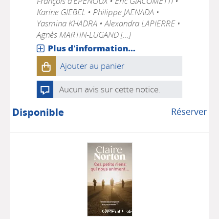
François d'EPENOUX • Éric GIACOMETTI •
Karine GIEBEL • Philippe JAENADA •
Yasmina KHADRA • Alexandra LAPIERRE •
Agnès MARTIN-LUGAND [...]
Plus d'information...
Ajouter au panier
Aucun avis sur cette notice.
Disponible
Réserver