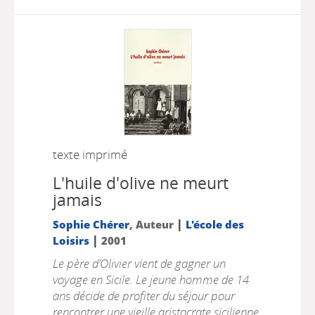
texte imprimé
L'huile d'olive ne meurt
jamais
|
Sophie Chérer
, Auteur
L'école des
|
Loisirs
2001
Le père d’Olivier vient de gagner un
voyage en Sicile. Le jeune homme de 14
ans décide de profiter du séjour pour
rencontrer une vieille aristocrate sicilienne