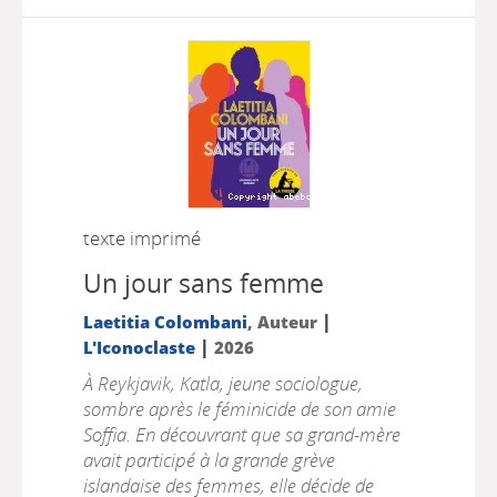
texte imprimé
Un jour sans femme
|
Laetitia Colombani
, Auteur
|
L'Iconoclaste
2026
À Reykjavik, Katla, jeune sociologue,
sombre après le féminicide de son amie
Soffia. En découvrant que sa grand-mère
avait participé à la grande grève
islandaise des femmes, elle décide de