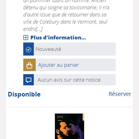
un pommier tuant un homme. Ancien
détenu qui soigne sa toxicomanie, il n'a
d'autre issue que de retourner dans sa
ville de Colebury dans le Vermont, seul
endro[...]
Plus d'information...
Nouveauté
Ajouter au panier
Aucun avis sur cette notice.
Disponible
Réserver