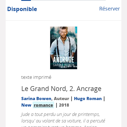
Disponible
Réserver
texte imprimé
Le Grand Nord, 2.
Ancrage
|
|
Sarina Bowen
, Auteur
Hugo Roman
|
New
romance
2018
Jude a tout perdu un jour de printemps,
lorsqu' au volant de sa voiture, il a percuté