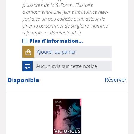
puissante de M.S. Force : l'histoire
d'amour entre une jeune institutrice new-
yorkaise un peu coincée et un acteur de
cinéma au sommet de sa gloire, homme
à femmes et dominateur[...]
Plus d'information...
Ajouter au panier
Aucun avis sur cette notice.
Disponible
Réserver