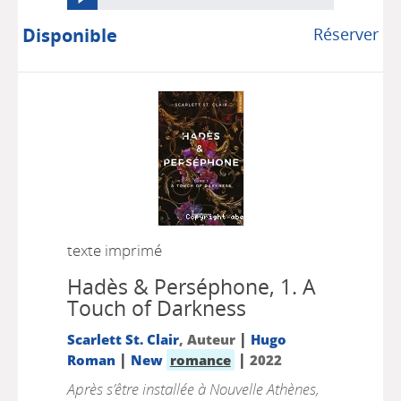
Disponible
Réserver
texte imprimé
Hadès & Perséphone, 1.
A
Touch of Darkness
|
Scarlett St. Clair
, Auteur
Hugo
|
|
Roman
New
romance
2022
Après s’être installée à Nouvelle Athènes,