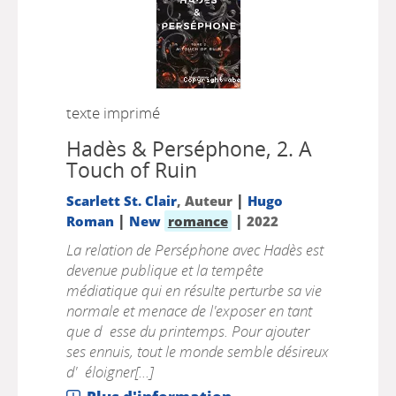
texte imprimé
Hadès & Perséphone, 2.
A
Touch of Ruin
|
Scarlett St. Clair
, Auteur
Hugo
|
|
Roman
New
romance
2022
La relation de Perséphone avec Hadès est
devenue publique et la tempête
médiatique qui en résulte perturbe sa vie
normale et menace de l'exposer en tant
que d esse du printemps. Pour ajouter
ses ennuis, tout le monde semble désireux
d' éloigner[...]