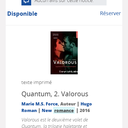
Aucun avis sur cette notice.
Disponible
Réserver
texte imprimé
Quantum, 2.
Valorous
|
Marie M.S. Force
, Auteur
Hugo
|
|
Roman
New
romance
2016
Valorous est le deuxième volet de
Quantum, la trilogie haletante et