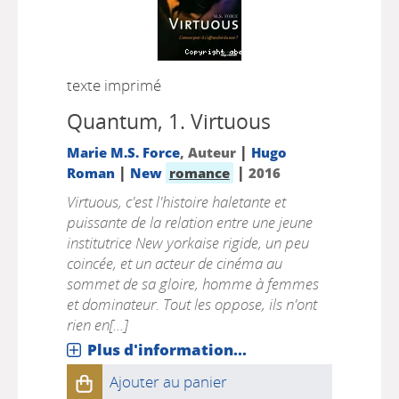
texte imprimé
Quantum, 1.
Virtuous
|
Marie M.S. Force
, Auteur
Hugo
|
|
Roman
New
romance
2016
Virtuous, c'est l'histoire haletante et
puissante de la relation entre une jeune
institutrice New yorkaise rigide, un peu
coincée, et un acteur de cinéma au
sommet de sa gloire, homme à femmes
et dominateur. Tout les oppose, ils n'ont
rien en[...]
Plus d'information...
Ajouter au panier