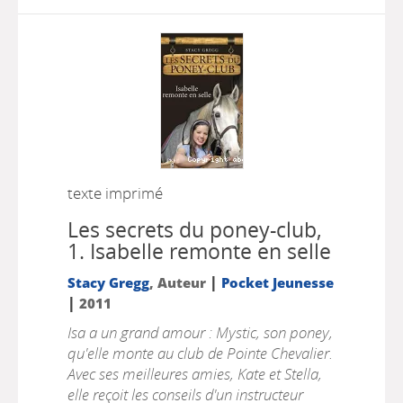
texte imprimé
Les secrets du poney-club,
1.
Isabelle remonte en selle
|
Stacy Gregg
, Auteur
Pocket Jeunesse
|
2011
Isa a un grand amour : Mystic, son poney,
qu'elle monte au club de Pointe Chevalier.
Avec ses meilleures amies, Kate et Stella,
elle reçoit les conseils d'un instructeur