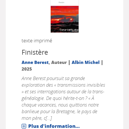
texte imprimé
Finistère
|
|
Anne Berest
, Auteur
Albin Michel
2025
Anne Berest poursuit sa grande
exploration des « transmissions invisibles
» et ses interrogations autour de la trans-
généalogie. De quoi hérite-t-on ? « À
chaque vacances, nous quittions notre
banlieue pour la Bretagne, le pays de
mon père, c[...]
Plus d'information...