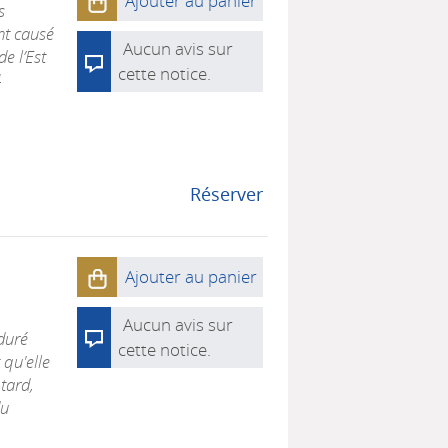
Ajouter au panier
s
nt causé
Aucun avis sur
e l’Est
cette notice.
4
Réserver
Ajouter au panier
Aucun avis sur
duré
cette notice.
 qu'elle
 tard,
du