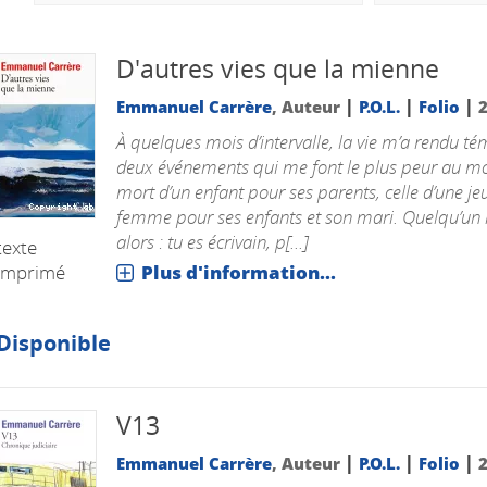
D'autres vies que la mienne
|
|
|
Emmanuel Carrère
, Auteur
P.O.L.
Folio
À quelques mois d’intervalle, la vie m’a rendu t
deux événements qui me font le plus peur au mo
mort d’un enfant pour ses parents, celle d’une je
femme pour ses enfants et son mari. Quelqu’un 
alors : tu es écrivain, p[...]
texte
imprimé
Plus d'information...
Disponible
V13
|
|
|
Emmanuel Carrère
, Auteur
P.O.L.
Folio