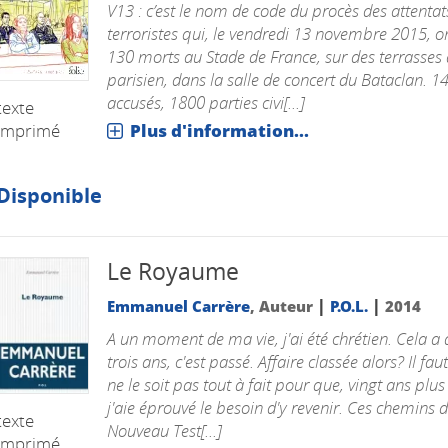
V13 : c’est le nom de code du procès des attentat
terroristes qui, le vendredi 13 novembre 2015, o
130 morts au Stade de France, sur des terrasses d
parisien, dans la salle de concert du Bataclan. 1
accusés, 1800 parties civi[...]
texte
imprimé
Plus d'information...
Disponible
Le Royaume
|
|
Emmanuel Carrère
, Auteur
P.O.L.
2014
A un moment de ma vie, j'ai été chrétien. Cela a 
trois ans, c'est passé. Affaire classée alors? Il faut
ne le soit pas tout à fait pour que, vingt ans plus
j'aie éprouvé le besoin d'y revenir. Ces chemins 
texte
Nouveau Test[...]
imprimé