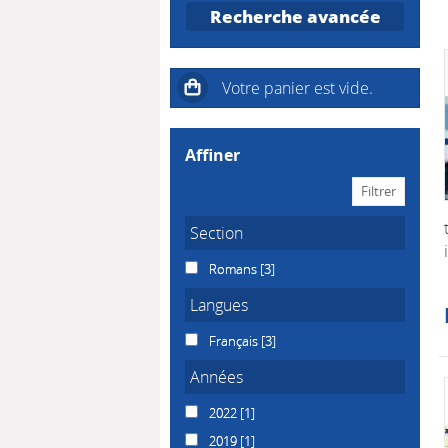
Recherche avancée
affiner
Section
Romans
[3]
Langues
Français
[3]
Années
2022
[1]
2019
[1]