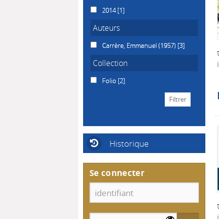
2014
[1]
Auteurs
Carrère, Emmanuel (1957)
[3]
Collection
Folio
[2]
Historique
Se connecter