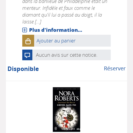
dans la banlieue de Philadelphie était un
menteur. Infidèle et faux comme le
diamant qu'il lui a passé au doigt, il la
laisse [...]
Plus d'information...
Ajouter au panier
Aucun avis sur cette notice.
Disponible
Réserver