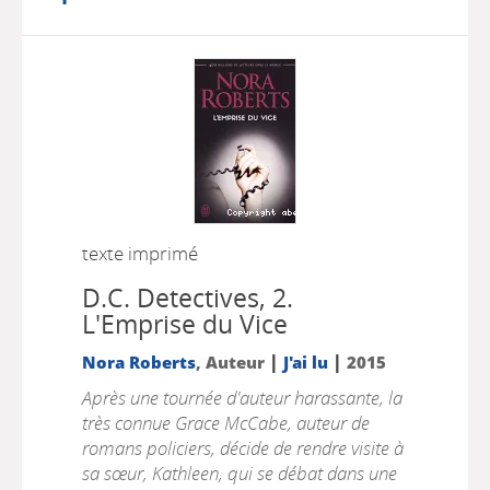
texte imprimé
D.C. Detectives, 2.
L'Emprise du Vice
|
|
Nora Roberts
, Auteur
J'ai lu
2015
Après une tournée d'auteur harassante, la
très connue Grace McCabe, auteur de
romans policiers, décide de rendre visite à
sa sœur, Kathleen, qui se débat dans une