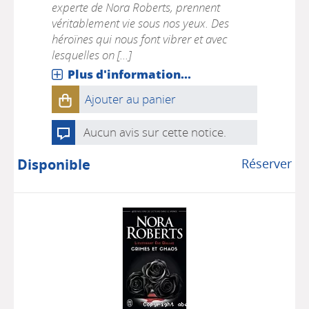
experte de Nora Roberts, prennent
véritablement vie sous nos yeux. Des
héroïnes qui nous font vibrer et avec
lesquelles on [...]
Plus d'information...
Ajouter au panier
Aucun avis sur cette notice.
Disponible
Réserver