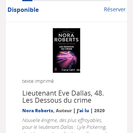
Disponible
Réserver
texte imprimé
Lieutenant Eve Dallas, 48.
Les Dessous du crime
|
|
Nora Roberts
, Auteur
J'ai lu
2020
Nouvelle énigme, des plus effroyables,
pour le lieutenant Dallas : Lyle Pickering,